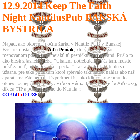
12.9.2014
Keep The Faith
Night NautilusPub BANSKÁ
BYSTRICA
Nápad, ako okoreniť nočnú žúrku v Nautile PUB v Banskej
Bystrici dostal sám DJ
Aďo Peniak
, ktorý má vo vyššie
menovanom podniku už nejakú tú pesničku odmixovanú. Prišlo to
ako blesk z jasného neba. "Chalani, potrebujeme Vás tam, musíte
prísť zahrať, bude to strašná pecka." Tak aj bolo, fakt hralo sa
úžasne, pre také publikum ktoré spievalo takmer tak nahlas ako náš
aparát sme ešte nemali. Experiment ísť ako klinec programu do
oldies nočnej žúrky vyšiel. Vďaka Vám... boli ste skvelí a Aďo ozaj,
dík za TIP a pozdravujeme do Nautila :)
13
14
15
16
17