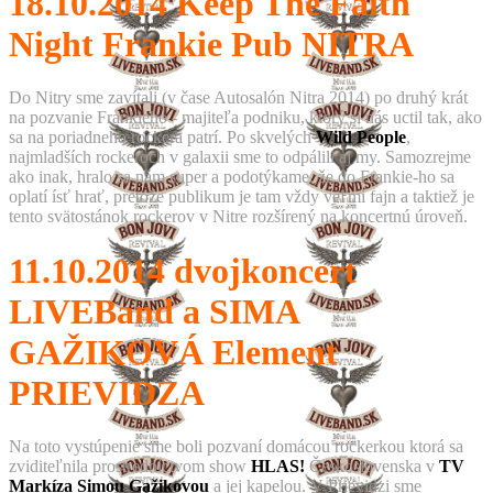
18.10.2014
Keep The Faith
Night Frankie Pub NITRA
Do Nitry sme zavítali (v čase Autosalón Nitra 2014) po druhý krát
na pozvanie Frankieho - majiteľa podniku, ktorý si nás uctil tak, ako
sa na poriadneho rockera patrí. Po skvelých
Wild People
,
najmladších rockeroch v galaxii sme to odpálili aj my. Samozrejme
ako inak, hralo sa nám super a podotýkame, že do Frankie-ho sa
oplatí ísť hrať, pretože publikum je tam vždy veľmi fajn a taktiež je
tento svätostánok rockerov v Nitre rozšírený na koncertnú úroveň.
11.10.2014
dvojkoncert
LIVEBand a SIMA
GAŽIKOVÁ Element
PRIEVIDZA
Na toto vystúpenie sme boli pozvaní domácou rockerkou ktorá sa
zviditeľnila prostredníctvom show
HLAS!
Československa v
TV
Markíza
Simou Gažikovou
a jej kapelou. V Prievidzi sme