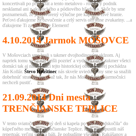
koncertivali po prvý krát a tento metalovo - rockový podnik
nesklamal ani z akustického a pódiového hľadiska. Skôr by sme
poznamenali, že je vytvorený výlučne pre kapely a živé hranie.
Peťovi ďakujeme za ozvučenie a celý servis ohľadne zvukariny. ...a
ďakujeme Ti za pozvanie Element!
4.10.2014
Jarmok MOŠOVCE
V Mošovciach sme hrali s takmer dvojhodinovým sklzom. Aj
napriek tomu sa na nás prišli pozrieť a vydržali čakať takmer všetci
domáci tak aj návštevníci tejto historickej obce z ktorej pochádza
Ján Kollár.
Števo Hruštinec
nás skvele uviedol a my sme sa snažili
dobehnúť stratený čas.... až tak, že nás Mošovčania a jarmočníci
nechceli pustiť.
21.09.2014
Dni mesta
TRENČIANSKE TEPLICE
V tento sviatočný nedeľný deň si kapela po obede "odskočila" do
kúpeľného mestečka Trenčianske Teplice. Keď sme spustili náš
repertoár, veľmi sme sa báli, že pobudíme všetkých Rakúšanov a