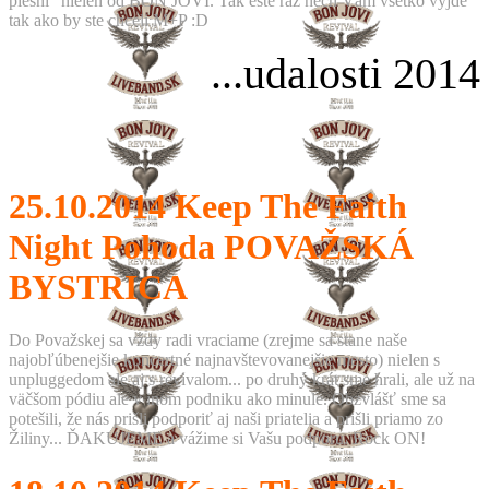
piesní" nielen od BON JOVI. Tak ešte raz nech Vám všetko vyjde
tak ako by ste chceli M+P :D
...udalosti 2014
25.10.2014
Keep The Faith
Night Pohoda POVAŽSKÁ
BYSTRICA
Do Považskej sa vždy radi vraciame (zrejme sa stane naše
najobľúbenejšie koncertné najnavštevovanejšie mesto) nielen s
unpluggedom ale aj s revivalom... po druhý krát sme hrali, ale už na
väčšom pódiu ale v inom podniku ako minule. Obzvlášť sme sa
potešili, že nás prišli podporiť aj naši priatelia a prišli priamo zo
Žiliny... ĎAKUJEME a vážime si Vašu podporu. Rock ON!