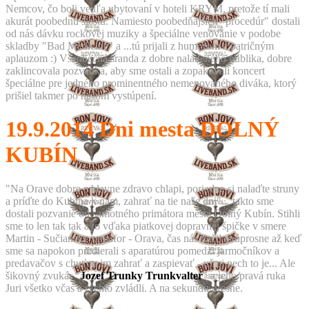
Nemcov, čo boli vedľa ubytovaní v hoteli KRYM, pretože tí mali
akurát poobednú siestu. Namiesto poobedňajších "procedúr" dostali
od nás dávku rockovej muziky a špeciálne venovanie v podobe
skladby "Bad Medicine" a ...tú prijali z humorom a patričným
aplauzom :) Všeobecná sranda z dobre naladeného publika, dobre
zaklincovala pozvánka, aby sme ostali a zopakovali koncert
špeciálne pre jedného prominentného nemenovaného diváka, ktorý
prišiel takmer po našom vystúpení.
19.9.2014
Dni mesta DOLNÝ
KUBÍN
"Na Orave dobre a hlavne zdravo chlapi, poriadne si nalaďte struny
a príďte do Kubína k nám, zahrať na tie naše dni"... takto sme
dostali pozvanie od samotného primátora mesta Dolný Kubín. Stihli
sme to len tak tak a to vďaka piatkovej dopravnej špičke v smere
Martin - Sučiansky semafor - Orava, čas nás tlačil neúprosne až keď
sme sa napokon predierali s aparatúrou pomedzi jarmočníkov a
predavačov s chuťou im zahrať a zaspievať - už aj nech to je... Ale
šikovný zvukár "
Jozef Trunky Trunkvalter
" a jeho pravá ruka
Juri všetko včas a rýchlo zvládli. A na sekundu presne.