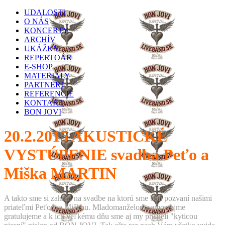
UDALOSTI
O NÁS
KONCERTY
ARCHÍV
UKÁŽKY
REPERTOÁR
E-SHOP
MATERIÁLY
PARTNERI
REFERENCIE
KONTAKT
BON JOVI
20.2.2015
AKUSTICKÉ
VYSTÚPENIE svadba Peťo a
Miška MARTIN
A takto sme si zahrali na svadbe na ktorú sme boli pozvaní našimi
priateľmi Peťom a Miškou. Mladomanželom samozrejme
gratulujeme a k ich veľkému dňu sme aj my prispeli "kyticou